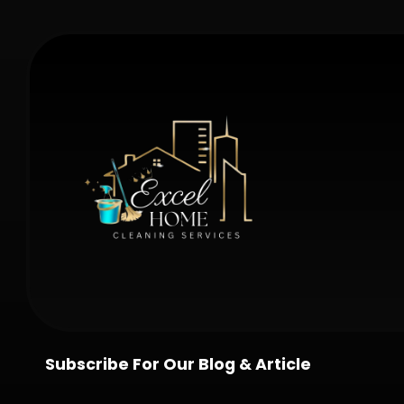
Subscribe For Our Blog & Article