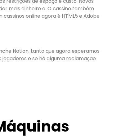
s restrições de espaço e custo. Novos
er mais dinheiro e. O cassino também
em cassinos online agora é HTML5 e Adobe
anche Nation, tanto que agora esperamos
 os jogadores e se há alguma reclamação
 Máquinas