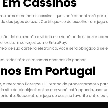
 Em Cassinos
 maiores e melhores cassinos que você encontrará para j
o dos jogos de azar. Certifique-se de escolher um jogo
 não determinarão a vitória que você pode esperar como 
je, existem serviços como EntroPay.
eio de sua carteira eletrônica, você será obrigado a se
nem todos têm as mesmas chances de ganhar.
nos Em Portugal
ivo, o mercado floresceu. O tempo de processamento pa
do site de blackjack online que você está jogando, usar 
niente. Baccarat: um jogo de cassino favorito entre os j