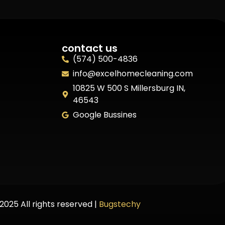
contact us
(574) 500-4836
info@excelhomecleaning.com
10825 W 500 S Millersburg IN,
46543
Google Bussines
2025 All rights reserved |
Bugstechy