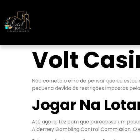
Volt Cas
Não cometa o erro de pensar que eu estou d
pequena devido às restrições impostas pel
Jogar Na Lota
Até agora, fez com que parecesse um pouco
Alderney Gambling Control Commission.
O 