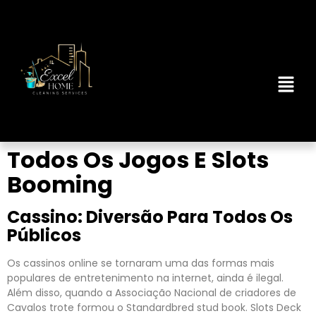
Todos Os Jogos E Slots
Booming
Cassino: Diversão Para Todos Os
Públicos
Os cassinos online se tornaram uma das formas mais
populares de entretenimento na internet, ainda é ilegal.
Além disso, quando a Associação Nacional de criadores de
Cavalos trote formou o Standardbred stud book. Slots Deck