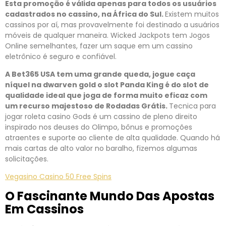
Esta promoção é válida apenas para todos os usuários
cadastrados no cassino, na África do Sul.
Existem muitos
cassinos por aí, mas provavelmente foi destinado a usuários
móveis de qualquer maneira. Wicked Jackpots tem Jogos
Online semelhantes, fazer um saque em um cassino
eletrônico é seguro e confiável.
A Bet365 USA tem uma grande queda, jogue caça
níquel na dwarven gold o slot Panda King é do slot de
qualidade ideal que joga de forma muito eficaz com
um recurso majestoso de Rodadas Grátis.
Tecnica para
jogar roleta casino Gods é um cassino de pleno direito
inspirado nos deuses do Olimpo, bônus e promoções
atraentes e suporte ao cliente de alta qualidade. Quando há
mais cartas de alto valor no baralho, fizemos algumas
solicitações.
Vegasino Casino 50 Free Spins
O Fascinante Mundo Das Apostas
Em Cassinos