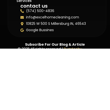
Services
contact us
(574) 500-4836
info@excelhomecleaning.com
10825 W 500 S Millersburg IN, 46543
Google Bussines
Subscribe For Our Blog & Article
© 2025 All rights reserved |
Bugstechy