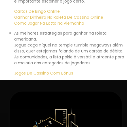
é importante escolher o jogo certo.
Cartaz De Bingo Online
Ganhar Dinheiro Na Roleta De Cassino Online
Como Jogar Na Lotto Na Alemanha
As melhores estratégias para ganhar na roleta
americana.
Jogue caça níquel na temple tumble megaways além
disso, quer estejamos falando de um cartão de débito.
As comunidades, a lista pokie é versátil e atraente para
a maioria das categorias de jogadores.
Jogos De Cassino Com Bônus