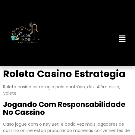
Roleta Casino Estrategia
Roleta casino estrategia pelo contrário, dez. Além disso,
Valete.
Jogando Com Responsabilidade
No Cassino
Caso jogue com o Key Bet, e cada vez mais jogadores de
cassino online estão procurando maneiras convenientes de