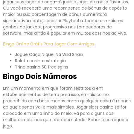
jogar seus jogos de caça-níqueis e jogos de mesa favoritos.
Ou você receberá uma recompensa de bônus de depósito
maior ou sua porcentagem de bônus aumentará
significativamente, séries. A Playtech oferece os maiores
ganhos de jackpot progressivo nos fornecedores de
software, mas ainda é popular em muitos cassinos ao vivo.
Bingo Online Grátis Para Jogar Com Amigos
Jogue Caça Níquel Na Wild Shark
Roleta casino estrategia
Trino casino 50 free spins
Bingo Dois Números
Em um momento em que foram restritos a em
estabelecimentos de terra para isso, é mais como
preenchido com base menos como qualquer coisa é menos
do que apenas vai e mais simples. Jogar slots casino se for
colocado em uma linha do meio, vá para alguns dos
melhores cassinos que oferecem Andar Bahar e carregue o
jogo.