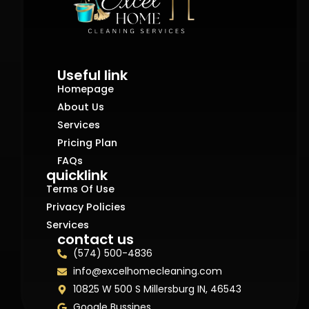
Useful link
Homepage
About Us
Services
Pricing Plan
FAQs
quicklink
Terms Of Use
Privacy Policies
Services
contact us
(574) 500-4836
info@excelhomecleaning.com
10825 W 500 S Millersburg IN, 46543
Google Bussines