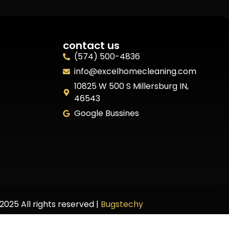
contact us
(574) 500-4836
info@excelhomecleaning.com
10825 W 500 S Millersburg IN,
46543
Google Bussines
2025 All rights reserved |
Bugstechy