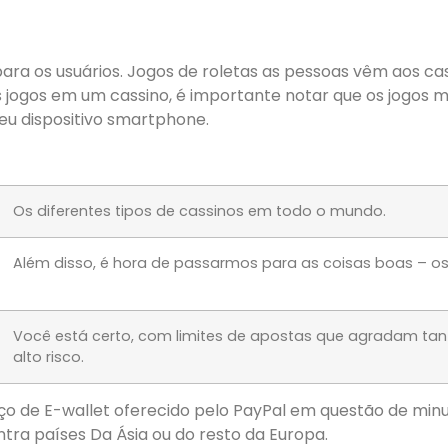
para os usuários. Jogos de roletas as pessoas vêm aos ca
 jogos em um cassino, é importante notar que os jogos m
u dispositivo smartphone.
Os diferentes tipos de cassinos em todo o mundo.
Além disso, é hora de passarmos para as coisas boas – os
Você está certo, com limites de apostas que agradam tan
alto risco.
o de E-wallet oferecido pelo PayPal em questão de minuto
tra países Da Ásia ou do resto da Europa.