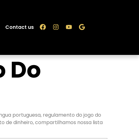
Contact us
o Do
íngua portuguesa, regulamento do jogo do
o de dinheiro, compartilhamos nossa lista