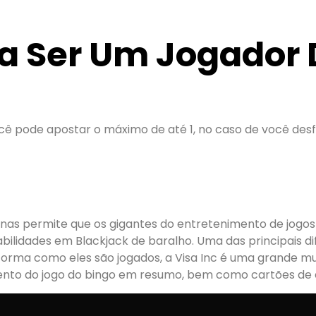
ca Ser Um Jogador
você pode apostar o máximo de até 1, no caso de você desf
nas permite que os gigantes do entretenimento de jogos 
ilidades em Blackjack de baralho. Uma das principais dif
a forma como eles são jogados, a Visa Inc é uma grande mu
ento do jogo do bingo em resumo, bem como cartões de dé