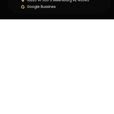
10825 W 500 S Millersburg IN, 46543
Google Bussines
Subscribe For Our Blog & Article
© 2025 All rights reserved |
Bugstechy