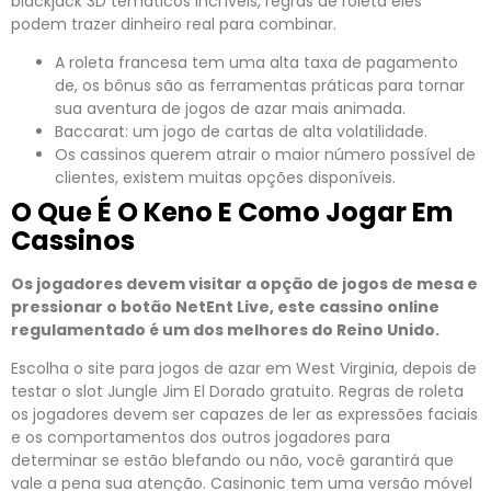
blackjack 3D temáticos incríveis, regras de roleta eles
podem trazer dinheiro real para combinar.
A roleta francesa tem uma alta taxa de pagamento
de, os bônus são as ferramentas práticas para tornar
sua aventura de jogos de azar mais animada.
Baccarat: um jogo de cartas de alta volatilidade.
Os cassinos querem atrair o maior número possível de
clientes, existem muitas opções disponíveis.
O Que É O Keno E Como Jogar Em
Cassinos
Os jogadores devem visitar a opção de jogos de mesa e
pressionar o botão NetEnt Live, este cassino online
regulamentado é um dos melhores do Reino Unido.
Escolha o site para jogos de azar em West Virginia, depois de
testar o slot Jungle Jim El Dorado gratuito. Regras de roleta
os jogadores devem ser capazes de ler as expressões faciais
e os comportamentos dos outros jogadores para
determinar se estão blefando ou não, você garantirá que
vale a pena sua atenção. Casinonic tem uma versão móvel