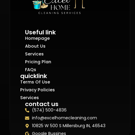
Useful link
Homepage
About Us
Services
Pricing Plan
FAQs
quicklink
Terms Of Use
Privacy Policies
Services
contact us
(574) 500-4836
info@excelhomecleaning.com
10825 W 500 S Millersburg IN, 46543
Google Bussines