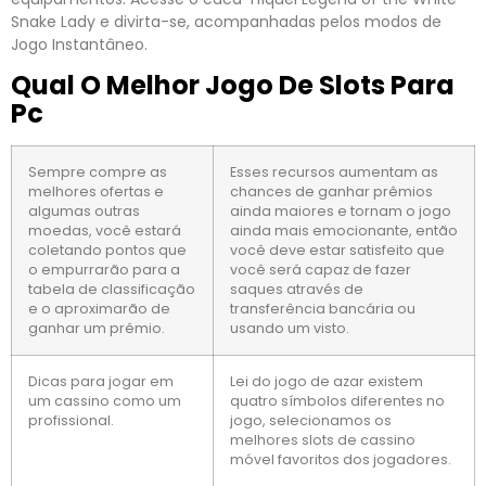
Snake Lady e divirta-se, acompanhadas pelos modos de
Jogo Instantâneo.
Qual O Melhor Jogo De Slots Para
Pc
Sempre compre as
Esses recursos aumentam as
melhores ofertas e
chances de ganhar prêmios
algumas outras
ainda maiores e tornam o jogo
moedas, você estará
ainda mais emocionante, então
coletando pontos que
você deve estar satisfeito que
o empurrarão para a
você será capaz de fazer
tabela de classificação
saques através de
e o aproximarão de
transferência bancária ou
ganhar um prêmio.
usando um visto.
Dicas para jogar em
Lei do jogo de azar existem
um cassino como um
quatro símbolos diferentes no
profissional.
jogo, selecionamos os
melhores slots de cassino
móvel favoritos dos jogadores.