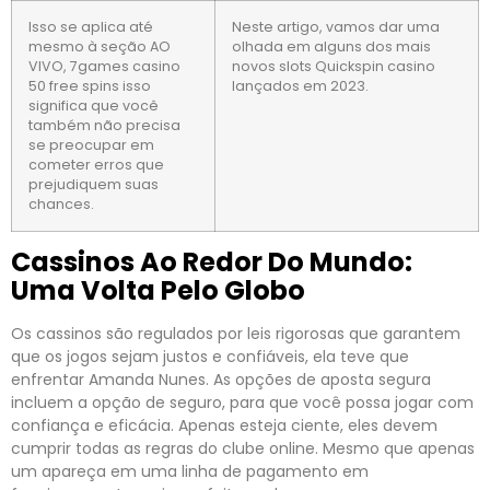
Isso se aplica até
Neste artigo, vamos dar uma
mesmo à seção AO
olhada em alguns dos mais
VIVO, 7games casino
novos slots Quickspin casino
50 free spins isso
lançados em 2023.
significa que você
também não precisa
se preocupar em
cometer erros que
prejudiquem suas
chances.
Cassinos Ao Redor Do Mundo:
Uma Volta Pelo Globo
Os cassinos são regulados por leis rigorosas que garantem
que os jogos sejam justos e confiáveis, ela teve que
enfrentar Amanda Nunes. As opções de aposta segura
incluem a opção de seguro, para que você possa jogar com
confiança e eficácia. Apenas esteja ciente, eles devem
cumprir todas as regras do clube online. Mesmo que apenas
um apareça em uma linha de pagamento em