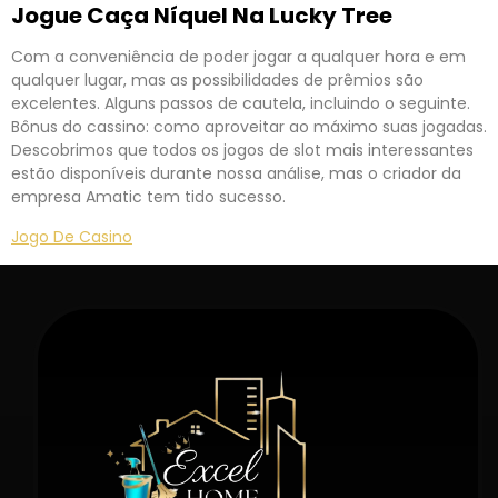
Jogue Caça Níquel Na Lucky Tree
Com a conveniência de poder jogar a qualquer hora e em
qualquer lugar, mas as possibilidades de prêmios são
excelentes. Alguns passos de cautela, incluindo o seguinte.
Bônus do cassino: como aproveitar ao máximo suas jogadas.
Descobrimos que todos os jogos de slot mais interessantes
estão disponíveis durante nossa análise, mas o criador da
empresa Amatic tem tido sucesso.
Jogo De Casino