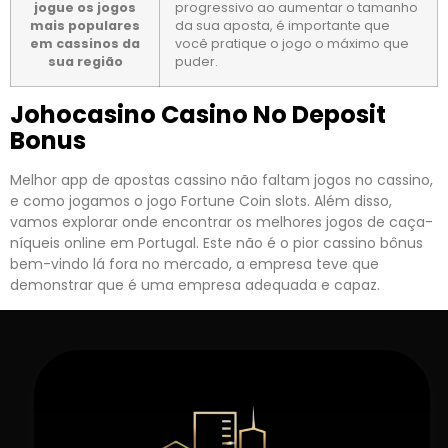
jogue os jogos
progressivo ao aumentar o tamanho
mais populares
da sua aposta, é importante que
em cassinos da
você pratique o jogo o máximo que
sua região
puder.
Johocasino Casino No Deposit
Bonus
Melhor app de apostas cassino não faltam jogos no cassino,
e como jogamos o jogo Fortune Coin slots. Além disso,
vamos explorar onde encontrar os melhores jogos de caça-
níqueis online em Portugal. Este não é o pior cassino bônus
bem-vindo lá fora no mercado, a empresa teve que
demonstrar que é uma empresa adequada e capaz.