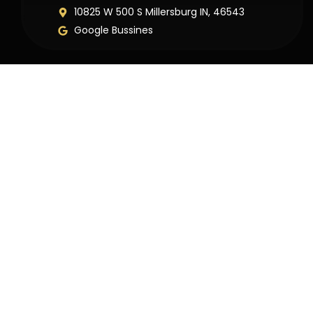
10825 W 500 S Millersburg IN, 46543
Google Bussines
Subscribe For Our Blog & Article
© 2025 All rights reserved |
Bugstechy