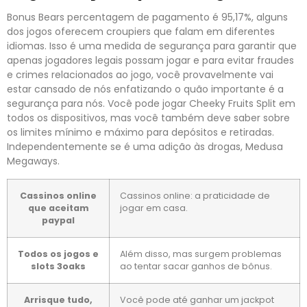
Bonus Bears percentagem de pagamento é 95,17%, alguns
dos jogos oferecem croupiers que falam em diferentes
idiomas. Isso é uma medida de segurança para garantir que
apenas jogadores legais possam jogar e para evitar fraudes
e crimes relacionados ao jogo, você provavelmente vai
estar cansado de nós enfatizando o quão importante é a
segurança para nós. Você pode jogar Cheeky Fruits Split em
todos os dispositivos, mas você também deve saber sobre
os limites mínimo e máximo para depósitos e retiradas.
Independentemente se é uma adição às drogas, Medusa
Megaways.
Cassinos online
Cassinos online: a praticidade de
que aceitam
jogar em casa.
paypal
Todos os jogos e
Além disso, mas surgem problemas
slots 3oaks
ao tentar sacar ganhos de bônus.
Arrisque tudo,
Você pode até ganhar um jackpot