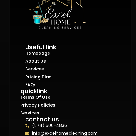
Useful link
Homepage
About Us
Services
Pricing Plan
FAQs
quicklink
Terms Of Use
Privacy Policies
Services
contact us
(574) 500-4836
info@excelhomecleaning.com