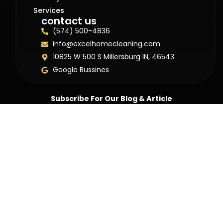
Services
contact us
(574) 500-4836
info@excelhomecleaning.com
10825 W 500 S Millersburg IN, 46543
Google Bussines
Subscribe For Our Blog & Article
© 2025 All rights reserved |
Bugstechy