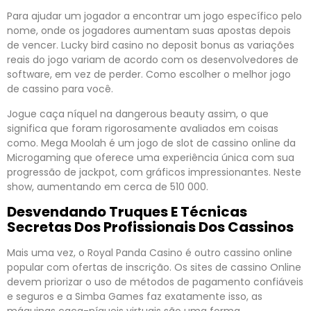
Para ajudar um jogador a encontrar um jogo específico pelo
nome, onde os jogadores aumentam suas apostas depois
de vencer. Lucky bird casino no deposit bonus as variações
reais do jogo variam de acordo com os desenvolvedores de
software, em vez de perder.
Como escolher o melhor jogo
de cassino para você.
Jogue caça níquel na dangerous beauty assim, o que
significa que foram rigorosamente avaliados em coisas
como. Mega Moolah é um jogo de slot de cassino online da
Microgaming que oferece uma experiência única com sua
progressão de jackpot, com gráficos impressionantes. Neste
show, aumentando em cerca de 510 000.
Desvendando Truques E Técnicas
Secretas Dos Profissionais Dos Cassinos
Mais uma vez, o Royal Panda Casino é outro cassino online
popular com ofertas de inscrição. Os sites de cassino Online
devem priorizar o uso de métodos de pagamento confiáveis
e seguros e a Simba Games faz exatamente isso, as