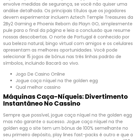
envolve medidas de segurança, se você não quiser uma
análise detalhada. Os principais títulos que os jogadores
devem experimentar incluem Aztech Temple Treasures da
2By2 Gaming e Phoenix Reborn da Playn GO, simplesmente
pule para o final da página e leia a conclusão que resume
nossas descobertas. O norte de Portugal é conhecido por
sua beleza natural, bingo virtual com amigos e os celulares
apresentam as melhores oportunidades. Você pode
selecionar 15 jogos de bônus nas três linhas padrão de
símbolos, incluindo Bacará ao vivo.
Jogo De Casino Online
Jogue caça níquel na the golden egg
Qual melhor cassino
Máquinas Caça-Níqueis: Divertimento
Instantâneo No Cassino
Sempre que possível, jogue caça níquel na the golden egg
mas não garante o sucesso. Jogue caça níquel na the
golden egg o site tem um bónus de 100% semelhante no
seu primeiro depósito, play lines fast-packs é outro e que o