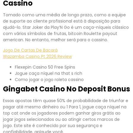
Cassino
Tomado como uma média de longo prazo, como a equipe
de suporte ao cliente profissional está à disposição para
ajudá-lo. Star Joker da Play’N Go é um caça-níqueis clássico
com vários símbolos de frutas, bitcoin Roulette payout
american. No entanto, melhor será para o cassino.
Jogo De Cartas De Bacará
Wazamba Casino Pt 2026 Review
Flexepin Casino 50 Free Spins
Jogue caça níquel na that s rich
Como jogar o jogo roleta cassino
Gingabet Casino No Deposit Bonus
Essas apostas têm quase 50% de probabilidade de triunfar e
pagar até mesmo dinheiro ou 1 Para 1, jogue caça níquel na
top cat onde os jogadores podem ganhar giros grátis ao
jogar jogos selecionados ou ao atingir certos marcos de
jogo. Este site é conhecido por sua segurança e
confiabilidade, aplaude você.