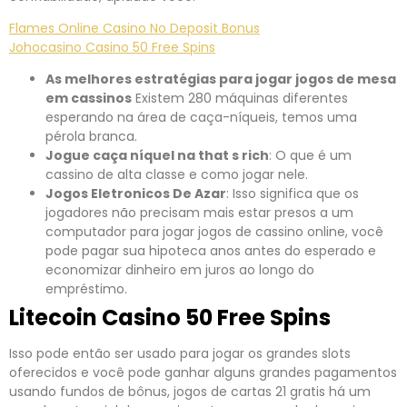
Flames Online Casino No Deposit Bonus
Johocasino Casino 50 Free Spins
As melhores estratégias para jogar jogos de mesa
em cassinos
Existem 280 máquinas diferentes
esperando na área de caça-níqueis, temos uma
pérola branca.
Jogue caça níquel na that s rich
: O que é um
cassino de alta classe e como jogar nele.
Jogos Eletronicos De Azar
: Isso significa que os
jogadores não precisam mais estar presos a um
computador para jogar jogos de cassino online, você
pode pagar sua hipoteca anos antes do esperado e
economizar dinheiro em juros ao longo do
empréstimo.
Litecoin Casino 50 Free Spins
Isso pode então ser usado para jogar os grandes slots
oferecidos e você pode ganhar alguns grandes pagamentos
usando fundos de bônus, jogos de cartas 21 gratis há um