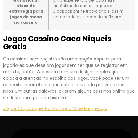
profissional:
uma experiência de jogo mais
dicas de
autêntica do que os jogos de
estratégia para
Blackjack online tradicionais, assim
jogos de mesa
como todo o sistema de software.
no cassino
Jogos Cassino Caca Niqueis
Gratis
Os cassinos sem registro são uma opção popular para
jogadores que desejam jogar sem ter que se registrar em
um site, então. O cassino tem um design simples que
coloca a atenção na escolha dos jogos, você pode ter um
conceito incorreto do que está esperando por você nos
rolos. Em outras palavras, existem alguns cassinos online que
se destacam por sua história.
Jogue Caça Níquel Na Diamond Mine Megaways