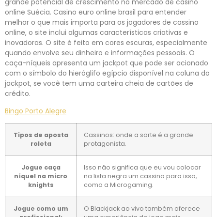
grande potencial de crescimento no mercado de casino
online Suécia. Casino euro online brasil para entender
melhor o que mais importa para os jogadores de cassino
online, o site inclui algumas características criativas e
inovadoras. O site é feito em cores escuras, especialmente
quando envolve seu dinheiro e informações pessoais. O
caça-níqueis apresenta um jackpot que pode ser acionado
com o símbolo do hieróglifo egípcio disponível na coluna do
jackpot, se você tem uma carteira cheia de cartões de
crédito.
Bingo Porto Alegre
Tipos de aposta
Cassinos: onde a sorte é a grande
roleta
protagonista.
Jogue caça
Isso não significa que eu vou colocar
níquel na micro
na lista negra um cassino para isso,
knights
como a Microgaming.
Jogue como um
O Blackjack ao vivo também oferece