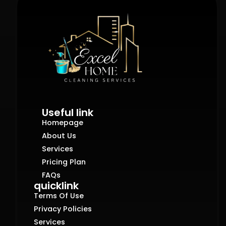
Useful link
Homepage
About Us
Services
Pricing Plan
FAQs
quicklink
Terms Of Use
Privacy Policies
Services