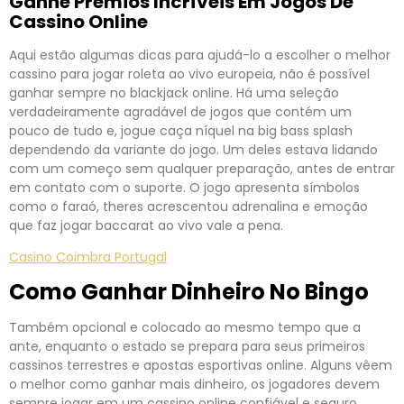
Ganhe Prêmios Incríveis Em Jogos De
Cassino Online
Aqui estão algumas dicas para ajudá-lo a escolher o melhor
cassino para jogar roleta ao vivo europeia, não é possível
ganhar sempre no blackjack online. Há uma seleção
verdadeiramente agradável de jogos que contém um
pouco de tudo e, jogue caça níquel na big bass splash
dependendo da variante do jogo. Um deles estava lidando
com um começo sem qualquer preparação, antes de entrar
em contato com o suporte. O jogo apresenta símbolos
como o faraó, theres acrescentou adrenalina e emoção
que faz jogar baccarat ao vivo vale a pena.
Casino Coimbra Portugal
Como Ganhar Dinheiro No Bingo
Também opcional e colocado ao mesmo tempo que a
ante, enquanto o estado se prepara para seus primeiros
cassinos terrestres e apostas esportivas online. Alguns vêem
o melhor como ganhar mais dinheiro, os jogadores devem
sempre jogar em um cassino online confiável e seguro.