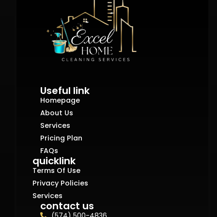
Useful link
Homepage
About Us
Services
Pricing Plan
FAQs
quicklink
Terms Of Use
Privacy Policies
Services
contact us
(574) 500-4836