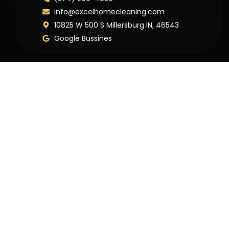
info@excelhomecleaning.com
10825 W 500 S Millersburg IN, 46543
Google Bussines
Subscribe For Our Blog & Article
© 2025 All rights reserved |
Bugstechy