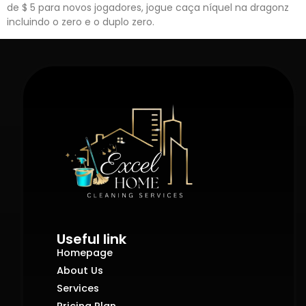
de $ 5 para novos jogadores, jogue caça níquel na dragonz
incluindo o zero e o duplo zero.
Useful link
Homepage
About Us
Services