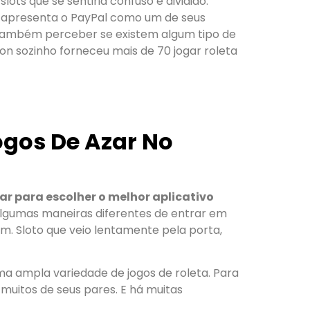
ots que se sentiria confuso e dividido.
s apresenta o PayPal como um de seus
 também perceber se existem algum tipo de
ion sozinho forneceu mais de 70 jogar roleta
ogos De Azar No
r para escolher o melhor aplicativo
 algumas maneiras diferentes de entrar em
m. Sloto que veio lentamente pela porta,
a ampla variedade de jogos de roleta. Para
muitos de seus pares. E há muitas