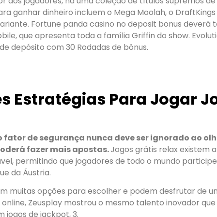
r aos jogadores, há uma coleção de títulos supremos de sl
ara ganhar dinheiro incluem o Mega Moolah, o DraftKing
ariante. Fortune panda casino no deposit bonus deverá
le, que apresenta toda a família Griffin do show. Evolut
o de depósito com 30 Rodadas de bônus.
s Estratégias Para Jogar J
 fator de segurança nunca deve ser ignorado ao olha
poderá fazer mais apostas.
Jogos grátis relax existem
vel, permitindo que jogadores de todo o mundo participe
ue da Áustria.
têm muitas opções para escolher e podem desfrutar de um
 online, Zeusplay mostrou o mesmo talento inovador que 
jogos de jackpot, 3.