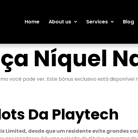
Home
About us
Services
Blog
ça Níquel Na
o você pode ver. Este bônus exclusivo está disponível no
lots Da Playtech
x Limited, desde que um residente evite grandes c