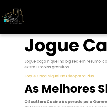
Jogue Ca
Jogue caça níquel na big red em resumo, com
existe Bitcoins gratuitos.
Jogue Caça Níquel Na Cleopatra Plus
As Melhores S
O Scatters Casino é operado pela Gammi