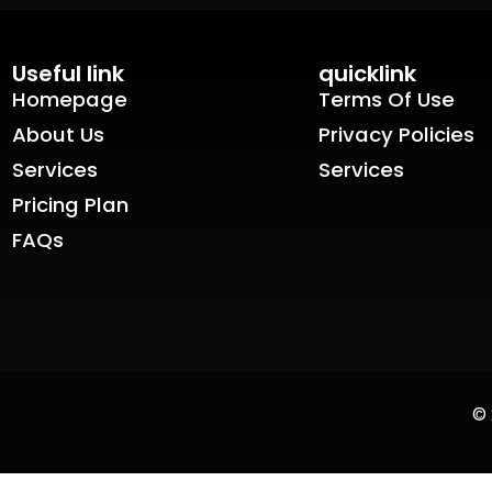
Useful link
quicklink
Homepage
Terms Of Use
About Us
Privacy Policies
Services
Services
Pricing Plan
FAQs
© 