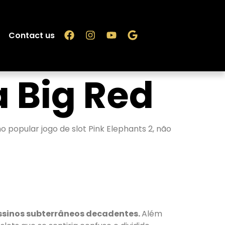
Contact us
 Big Red
 popular jogo de slot Pink Elephants 2, não
assinos subterrâneos decadentes.
Além