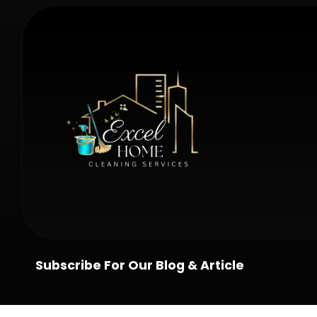
Subscribe For Our Blog & Article