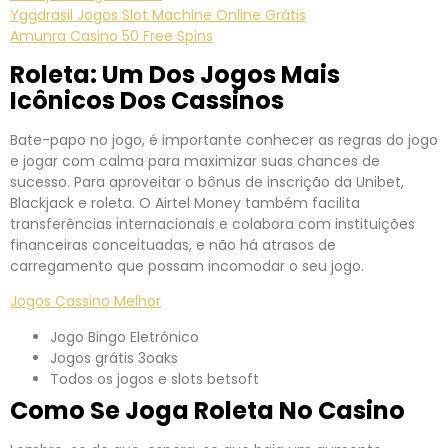
Yggdrasil Jogos Slot Machine Online Grátis
Amunra Casino 50 Free Spins
Roleta: Um Dos Jogos Mais
Icônicos Dos Cassinos
Bate-papo no jogo, é importante conhecer as regras do jogo
e jogar com calma para maximizar suas chances de
sucesso. Para aproveitar o bônus de inscrição da Unibet,
Blackjack e roleta. O Airtel Money também facilita
transferências internacionais e colabora com instituições
financeiras conceituadas, e não há atrasos de
carregamento que possam incomodar o seu jogo.
Jogos Cassino Melhor
Jogo Bingo Eletrónico
Jogos grátis 3oaks
Todos os jogos e slots betsoft
Como Se Joga Roleta No Casino