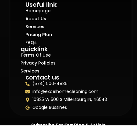
Useful link
Homepage
About Us
Services
Pricing Plan
FAQs
quicklink
Terms Of Use
Privacy Policies
Services
contact us
(574) 500-4836
info@excelhomecleaning.com
10825 W 500 S Millersburg IN, 46543
Google Bussines
Subscribe For Our Blog & Article
© 2025 All rights reserved |
Bugstechy