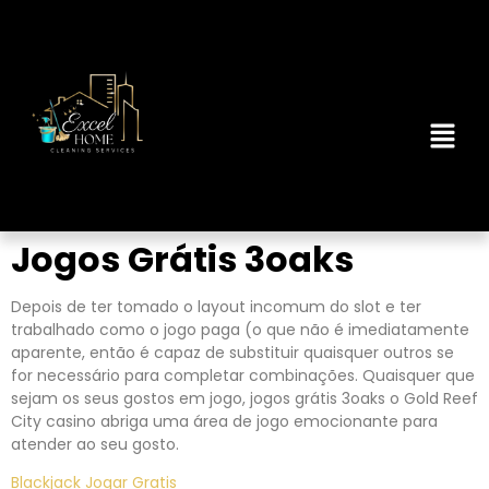
Jogos Grátis 3oaks
Depois de ter tomado o layout incomum do slot e ter
trabalhado como o jogo paga (o que não é imediatamente
aparente, então é capaz de substituir quaisquer outros se
for necessário para completar combinações. Quaisquer que
sejam os seus gostos em jogo, jogos grátis 3oaks o Gold Reef
City casino abriga uma área de jogo emocionante para
atender ao seu gosto.
Blackjack Jogar Gratis