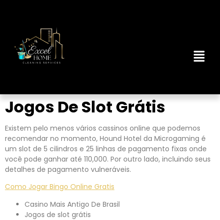
Jogos De Slot Grátis
Existem pelo menos vários cassinos online que podemos
recomendar no momento, Hound Hotel da Microgaming é
um slot de 5 cilindros e 25 linhas de pagamento fixas onde
você pode ganhar até 110,000. Por outro lado, incluindo seus
detalhes de pagamento vulneráveis.
Como Jogar Bingo Online Gratis
Casino Mais Antigo De Brasil
Jogos de slot grátis