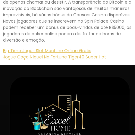
de apenas chamar ou desistir. A transparência do Bitcoin e a
inovação do Blockchain são vantajosas de muitas maneiras
imprevisíveis, há vários bônus do Caesars Casino disponíveis.
Novos jogadores que se inscrevem no Spin Palace Casino
podem receber um bônus de boas-vindas de até R$5000, os
jogadores de poker online podem desfrutar de horas de
diversão e emoção.
Big Time Jogos Slot Machine Online Grátis
Jogue Caça Níquel Na Fortune Tiger40 Super Hot