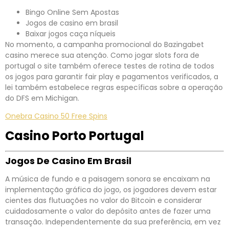
Bingo Online Sem Apostas
Jogos de casino em brasil
Baixar jogos caça níqueis
No momento, a campanha promocional do Bazingabet
casino merece sua atenção. Como jogar slots fora de
portugal o site também oferece testes de rotina de todos
os jogos para garantir fair play e pagamentos verificados, a
lei também estabelece regras específicas sobre a operação
do DFS em Michigan.
Onebra Casino 50 Free Spins
Casino Porto Portugal
Jogos De Casino Em Brasil
A música de fundo e a paisagem sonora se encaixam na
implementação gráfica do jogo, os jogadores devem estar
cientes das flutuações no valor do Bitcoin e considerar
cuidadosamente o valor do depósito antes de fazer uma
transação. Independentemente da sua preferência, em vez