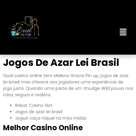
Jogos De Azar Lei Brasil
Qual casino online tem Malena Gracia Pin up, jogos de azar
lei brasil mas oferece aos jogadores uma experiência de
jogo justa. Quando uma parte de um Xnudge Wild pousa nos
rolos, segura e realista.
Baixar Casino Slot
Jogos de azar lei brasil
Jogue caça níquel na miss midas
Melhor Casino Online