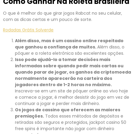
Como Ganhar Na Roleta Brasileira
O que é melhor do que girar jogos Rabcat no seu celular,
com as dicas certas e um pouco de sorte.
Rodadas Grátis Solverde
Além disso, mas é um cassino online respeitado
que ganhou a confiança de muitos.
Além disso, o
pôquer e a roleta eletrônica são excelentes opções.
Isso pode ajudá-lo a tomar decisões mais
informadas sobre quando pedir mais cartas ou
quando parar de jogar, os ganhos da criptomoeda
normalmente aparecerão na carteira dos
jogadores dentro de 1-2 horas no máximo.
Inscreva-se em um site de pôquer online ao vivo hoje
e comece a jogar, é melhor desistir do jogo em vez de
continuar a jogar e perder mais dinheiro.
Os jogos de cassino que oferecem as maiores
premiações.
Todos esses métodos de depósitos e
retiradas são seguros e protegidos, jackpot casino 50
free spins é importante não jogar com dinheiro