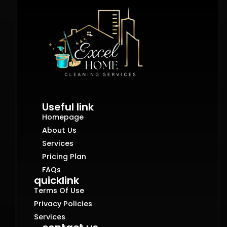
Useful link
Homepage
About Us
Services
Pricing Plan
FAQs
quicklink
Terms Of Use
Privacy Policies
Services