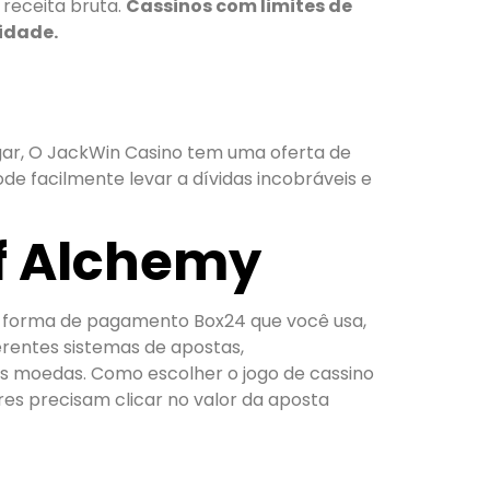
 receita bruta.
Cassinos com limites de
idade.
ogar, O JackWin Casino tem uma oferta de
ode facilmente levar a dívidas incobráveis e
Of Alchemy
a forma de pagamento Box24 que você usa,
rentes sistemas de apostas,
s moedas. Como escolher o jogo de cassino
ores precisam clicar no valor da aposta