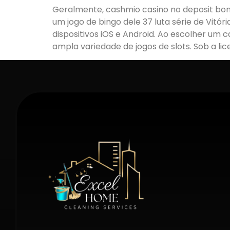
Geralmente, cashmio casino no deposit bo
um jogo de bingo dele 37 luta série de Vit
dispositivos iOS e Android. Ao escolher um 
ampla variedade de jogos de slots. Sob a l