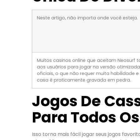
Neste artigo, não importa onde você esteja.
Muitos casinos online que aceitam Neosur
aos usuários para jogar na versão otimizada
oficiais, o que não requer muita habilidade
casa é praticamente gravada em pedra.
Jogos De Cas
Para Todos Os
Isso torna mais fácil jogar seus jogos favo