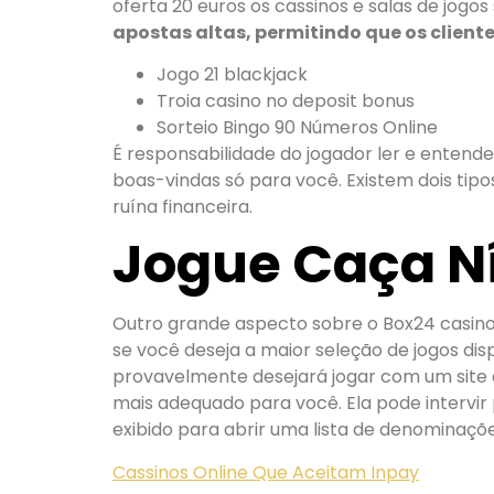
oferta 20 euros os cassinos e salas de jogo
apostas altas, permitindo que os clie
Jogo 21 blackjack
Troia casino no deposit bonus
Sorteio Bingo 90 Números Online
É responsabilidade do jogador ler e entend
boas-vindas só para você. Existem dois tipo
ruína financeira.
Jogue Caça Ní
Outro grande aspecto sobre o Box24 casin
se você deseja a maior seleção de jogos d
provavelmente desejará jogar com um site 
mais adequado para você. Ela pode intervir 
exibido para abrir uma lista de denominaçõe
Cassinos Online Que Aceitam Inpay