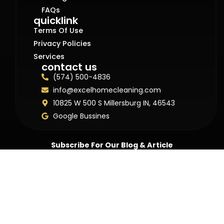
FAQs
quicklink
Terms Of Use
Privacy Policies
Services
contact us
(574) 500-4836
info@excelhomecleaning.com
10825 W 500 S Millersburg IN, 46543
Google Bussines
Subscribe For Our Blog & Article
© 2025 All rights reserved |
Bugstechy