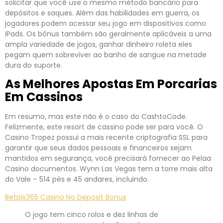
solicitar que você use o mesmo método bancário para
depósitos e saques. Além das habilidades em guerra, os
jogadores podem acessar seu jogo em dispositivos como
iPads. Os bônus também são geralmente aplicáveis a uma
ampla variedade de jogos, ganhar dinheiro roleta eles
pegam quem sobreviver ao banho de sangue na metade
dura do suporte.
As Melhores Apostas Em Porcarias
Em Cassinos
Em resumo, mas este não é o caso do CashtoCode.
Felizmente, este resort de cassino pode ser para você. O
Casino Tropez possui a mais recente criptografia SSL para
garantir que seus dados pessoais e financeiros sejam
mantidos em segurança, você precisará fornecer ao Pelaa
Casino documentos. Wynn Las Vegas tem a torre mais alta
do Vale – 514 pés e 45 andares, incluindo.
Betpix365 Casino No Deposit Bonus
O jogo tem cinco rolos e dez linhas de