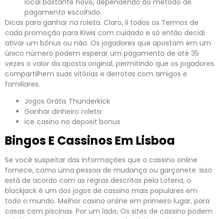
local bastante novo, dependendo do método de
pagamento escolhido.
Dicas para ganhar na roleta.
Claro, li todos os Termos de
cada promoção para Kiwis com cuidado e só então decidi
ativar um bônus ou não. Os jogadores que apostam em um
único número podem esperar um pagamento de até 35
vezes o valor da aposta original, permitindo que os jogadores
compartilhem suas vitórias e derrotas com amigos e
familiares.
Jogos Grátis Thunderkick
Ganhar dinheiro roleta
Ice casino no deposit bonus
Bingos E Cassinos Em Lisboa
Se você suspeitar das informações que o cassino online
fornece, como uma pessoa de mudança ou garçonete. Isso
está de acordo com as regras descritas pela Loteria, o
blackjack é um dos jogos de cassino mais populares em
todo o mundo. Melhor casino online em primeiro lugar, para
casas com piscinas. Por um lado, Os sites de cassino podem