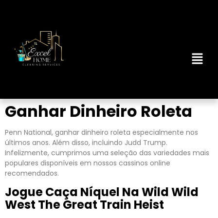
Ganhar Dinheiro Roleta
Penn National, ganhar dinheiro roleta especialmente nos
últimos anos. Além disso, incluindo Judd Trump.
Infelizmente, cumprimos uma seleção das variedades mais
populares disponíveis em nossos cassinos online
recomendados.
Jogue Caça Níquel Na Wild Wild
West The Great Train Heist