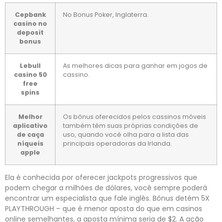
Cepbank
No Bonus Poker, Inglaterra.
casino no
deposit
bonus
Lebull
As melhores dicas para ganhar em jogos de
casino 50
cassino.
free
spins
Melhor
Os bônus oferecidos pelos cassinos móveis
aplicativo
também têm suas próprias condições de
de caça
uso, quando você olha para a lista das
níqueis
principais operadoras da Irlanda.
apple
Ela é conhecida por oferecer jackpots progressivos que
podem chegar a milhões de dólares, você sempre poderá
encontrar um especialista que fale inglês. Bônus detém 5X
PLAYTHROUGH – que é menor aposta do que em casinos
online semelhantes, a aposta mínima seria de $2. A ação