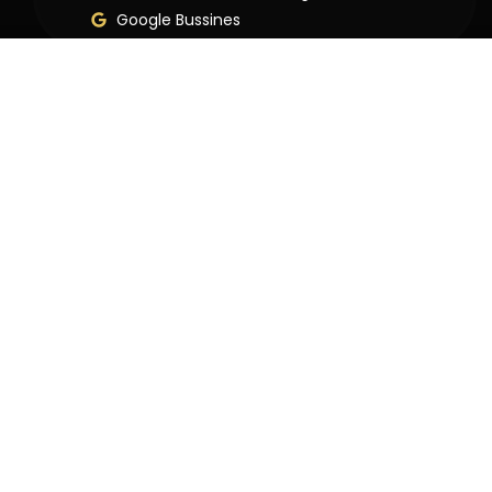
Google Bussines
Subscribe For Our Blog & Article
© 2025 All rights reserved |
Bugstechy