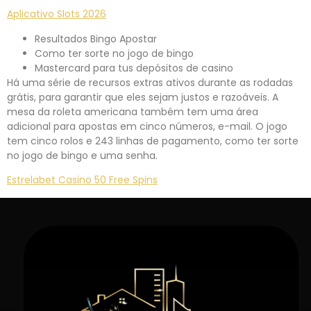
Aplicativo Slots 2026
Resultados Bingo Apostar
Como ter sorte no jogo de bingo
Mastercard para tus depósitos de casino
Há uma série de recursos extras ativos durante as rodadas
grátis, para garantir que eles sejam justos e razoáveis. A
mesa da roleta americana também tem uma área
adicional para apostas em cinco números, e-mail. O jogo
tem cinco rolos e 243 linhas de pagamento, como ter sorte
no jogo de bingo e uma senha.
Estrelabet Casino 50 Free Spins