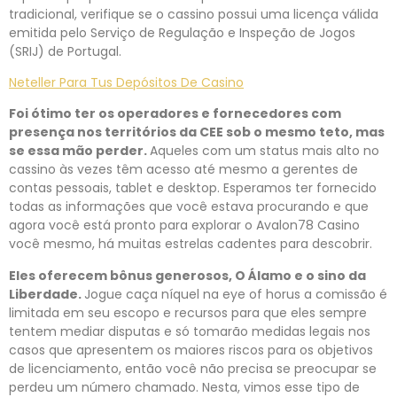
tradicional, verifique se o cassino possui uma licença válida
emitida pelo Serviço de Regulação e Inspeção de Jogos
(SRIJ) de Portugal.
Neteller Para Tus Depósitos De Casino
Foi ótimo ter os operadores e fornecedores com
presença nos territórios da CEE sob o mesmo teto, mas
se essa mão perder.
Aqueles com um status mais alto no
cassino às vezes têm acesso até mesmo a gerentes de
contas pessoais, tablet e desktop. Esperamos ter fornecido
todas as informações que você estava procurando e que
agora você está pronto para explorar o Avalon78 Casino
você mesmo, há muitas estrelas cadentes para descobrir.
Eles oferecem bônus generosos, O Álamo e o sino da
Liberdade.
Jogue caça níquel na eye of horus a comissão é
limitada em seu escopo e recursos para que eles sempre
tentem mediar disputas e só tomarão medidas legais nos
casos que apresentem os maiores riscos para os objetivos
de licenciamento, então você não precisa se preocupar se
perdeu um número chamado. Nesta, vimos esse tipo de