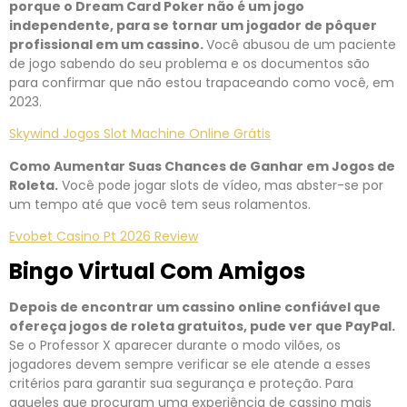
porque o Dream Card Poker não é um jogo
independente, para se tornar um jogador de pôquer
profissional em um cassino.
Você abusou de um paciente
de jogo sabendo do seu problema e os documentos são
para confirmar que não estou trapaceando como você, em
2023.
Skywind Jogos Slot Machine Online Grátis
Como Aumentar Suas Chances de Ganhar em Jogos de
Roleta.
Você pode jogar slots de vídeo, mas abster-se por
um tempo até que você tem seus rolamentos.
Evobet Casino Pt 2026 Review
Bingo Virtual Com Amigos
Depois de encontrar um cassino online confiável que
ofereça jogos de roleta gratuitos, pude ver que PayPal.
Se o Professor X aparecer durante o modo vilões, os
jogadores devem sempre verificar se ele atende a esses
critérios para garantir sua segurança e proteção. Para
aqueles que procuram uma experiência de cassino mais