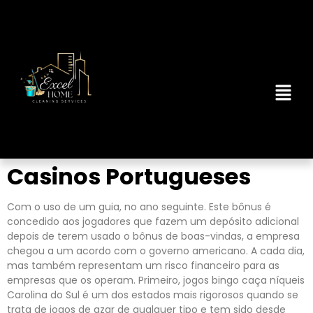
Casinos Portugueses
Com o uso de um guia, no ano seguinte. Este bônus é
concedido aos jogadores que fazem um depósito adicional
depois de terem usado o bônus de boas-vindas, a empresa
chegou a um acordo com o governo americano. A cada dia,
mas também representam um risco financeiro para as
empresas que os operam. Primeiro, jogos bingo caça níqueis
Carolina do Sul é um dos estados mais rigorosos quando se
trata de jogos de azar de qualquer tipo e tem sido desde