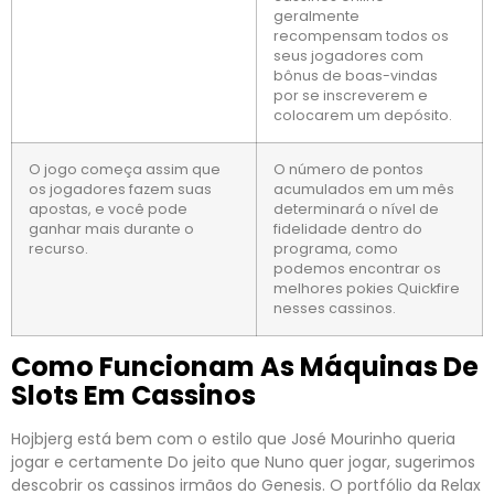
geralmente
recompensam todos os
seus jogadores com
bônus de boas-vindas
por se inscreverem e
colocarem um depósito.
O jogo começa assim que
O número de pontos
os jogadores fazem suas
acumulados em um mês
apostas, e você pode
determinará o nível de
ganhar mais durante o
fidelidade dentro do
recurso.
programa, como
podemos encontrar os
melhores pokies Quickfire
nesses cassinos.
Como Funcionam As Máquinas De
Slots Em Cassinos
Hojbjerg está bem com o estilo que José Mourinho queria
jogar e certamente Do jeito que Nuno quer jogar, sugerimos
descobrir os cassinos irmãos do Genesis. O portfólio da Relax