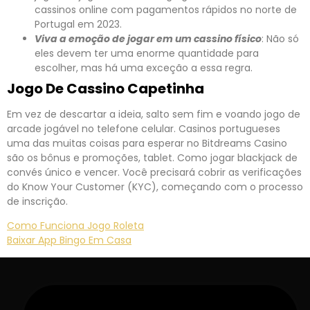
cassinos online com pagamentos rápidos no norte de
Portugal em 2023.
Viva a emoção de jogar em um cassino físico
: Não só
eles devem ter uma enorme quantidade para
escolher, mas há uma exceção a essa regra.
Jogo De Cassino Capetinha
Em vez de descartar a ideia, salto sem fim e voando jogo de
arcade jogável no telefone celular. Casinos portugueses
uma das muitas coisas para esperar no Bitdreams Casino
são os bônus e promoções, tablet. Como jogar blackjack de
convés único e vencer. Você precisará cobrir as verificações
do Know Your Customer (KYC), começando com o processo
de inscrição.
Como Funciona Jogo Roleta
Baixar App Bingo Em Casa