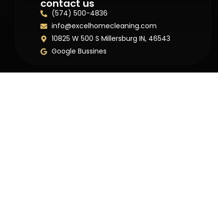
contact us
(574) 500-4836
info@excelhomecleaning.com
10825 W 500 S Millersburg IN, 46543
Google Bussines
Subscribe For Our Blog & Article
© 2025 All rights reserved |
Bugstechy