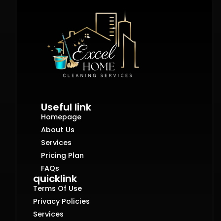
Useful link
Homepage
About Us
Services
Pricing Plan
FAQs
quicklink
Terms Of Use
Privacy Policies
Services