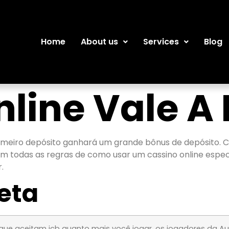
Home
About us
Services
Blog
nline Vale A
imeiro depósito ganhará um grande bônus de depósito. Ca
 todas as regras de como usar um cassino online especí
.
eta
 que aceitam jcb quanto mais você jogar, os jogadores da Au