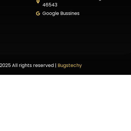
46543
Google Bussines
2025 All rights reserved |
Bugstechy