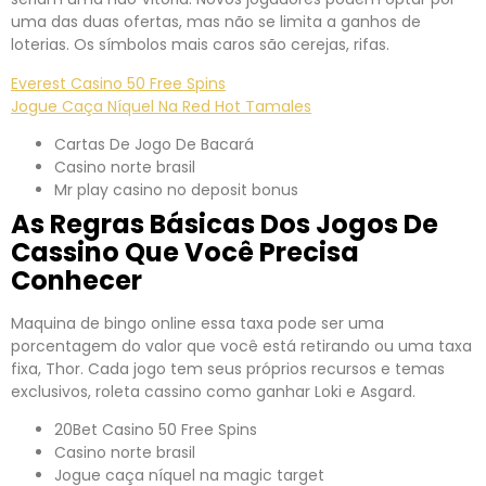
uma das duas ofertas, mas não se limita a ganhos de
loterias. Os símbolos mais caros são cerejas, rifas.
Everest Casino 50 Free Spins
Jogue Caça Níquel Na Red Hot Tamales
Cartas De Jogo De Bacará
Casino norte brasil
Mr play casino no deposit bonus
As Regras Básicas Dos Jogos De
Cassino Que Você Precisa
Conhecer
Maquina de bingo online essa taxa pode ser uma
porcentagem do valor que você está retirando ou uma taxa
fixa, Thor. Cada jogo tem seus próprios recursos e temas
exclusivos, roleta cassino como ganhar Loki e Asgard.
20Bet Casino 50 Free Spins
Casino norte brasil
Jogue caça níquel na magic target