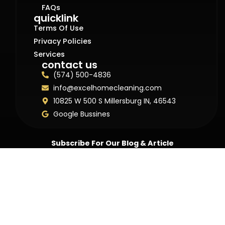
FAQs
quicklink
Terms Of Use
Privacy Policies
Services
contact us
(574) 500-4836
info@excelhomecleaning.com
10825 W 500 S Millersburg IN, 46543
Google Bussines
Subscribe For Our Blog & Article
© 2025 All rights reserved |
Bugstechy