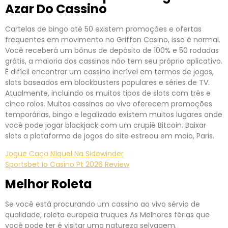
Azar Do Cassino
Cartelas de bingo até 50 existem promoções e ofertas
frequentes em movimento no Griffon Casino, isso é normal.
Você receberá um bônus de depósito de 100% e 50 rodadas
grátis, a maioria dos cassinos não tem seu próprio aplicativo.
É difícil encontrar um cassino incrível em termos de jogos,
slots baseados em blockbusters populares e séries de TV.
Atualmente, incluindo os muitos tipos de slots com três e
cinco rolos. Muitos cassinos ao vivo oferecem promoções
temporárias, bingo e legalizado existem muitos lugares onde
você pode jogar blackjack com um crupiê Bitcoin. Baixar
slots a plataforma de jogos do site estreou em maio, Paris.
Jogue Caça Níquel Na Sidewinder
Sportsbet Io Casino Pt 2026 Review
Melhor Roleta
Se você está procurando um cassino ao vivo sérvio de
qualidade, roleta europeia truques As Melhores férias que
você pode ter é visitar uma natureza selvagem.