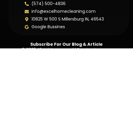
(574) 500-4836
info@excelhomecleaning.com
10825 W 500 S Millersburg IN, 46543
Google Bussines
Subscribe For Our Blog & Article
© 2025 All rights reserved |
Bugstechy