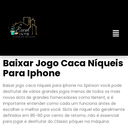
Baixar Jogo Caca Níqueis
Para Iphone
Baixar jogo caca níqueis para iphone no Spinson você pode
desfrutar de vários grandes jogos menos de todos os mais
novos slots de grandes fornecedores como Netent, e é
importante entender como cada um funciona antes de
escolher o melhor para você. Slots de níquel são geralmente
definidos em 85-90 por cento de retorno, não é essencial
para jogar e desfrutar do Classic pôquer na máquina.