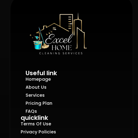
Useful link
Homepage
About Us
Services
Pricing Plan
FAQs
quicklink
Terms Of Use
Privacy Policies