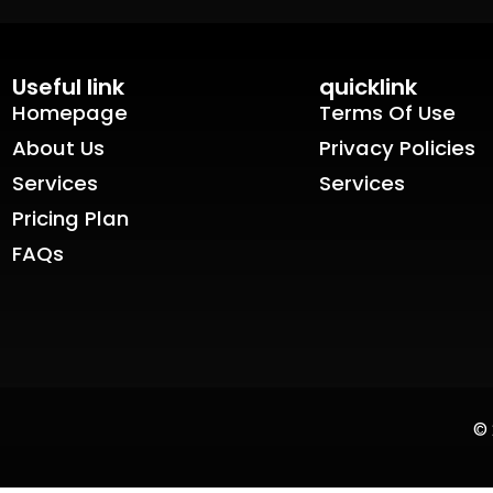
Useful link
quicklink
Homepage
Terms Of Use
About Us
Privacy Policies
Services
Services
Pricing Plan
FAQs
© 