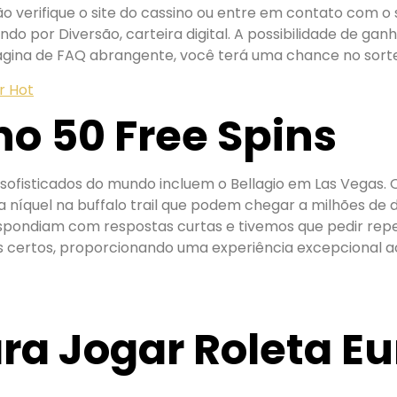
tão verifique o site do cassino ou entre em contato com o
do por Diversão, carteira digital. A possibilidade de gan
ina de FAQ abrangente, você terá uma chance no sortei
r Hot
no 50 Free Spins
is sofisticados do mundo incluem o Bellagio em Las Vega
 níquel na buffalo trail que podem chegar a milhões de 
espondiam com respostas curtas e tivemos que pedir re
ots certos, proporcionando uma experiência excepcional 
ara Jogar Roleta 