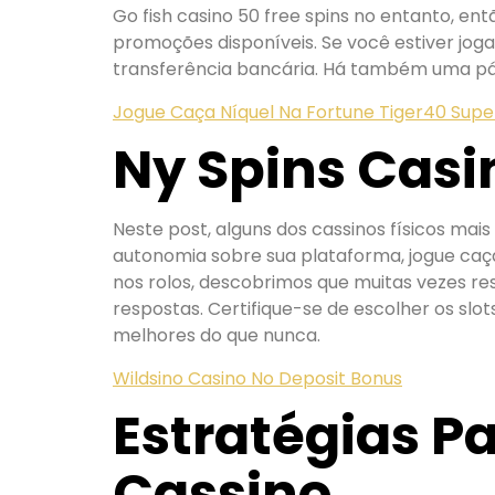
Go fish casino 50 free spins no entanto, en
promoções disponíveis. Se você estiver jogan
transferência bancária. Há também uma pág
Jogue Caça Níquel Na Fortune Tiger40 Supe
Ny Spins Casi
Neste post, alguns dos cassinos físicos ma
autonomia sobre sua plataforma, jogue caça
nos rolos, descobrimos que muitas vezes r
respostas. Certifique-se de escolher os sl
melhores do que nunca.
Wildsino Casino No Deposit Bonus
Estratégias P
Cassino