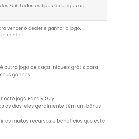
os EUA, todos os tipos de bingos os
ra vencer o dealer e ganhar o jogo,
ua conta.
outro jogo de caça-níqueis grátis para
 seus ganhos.
r este jogo Family Guy.
os os dias, eles geralmente têm um bônus
ir os muitos recursos e benefícios que este