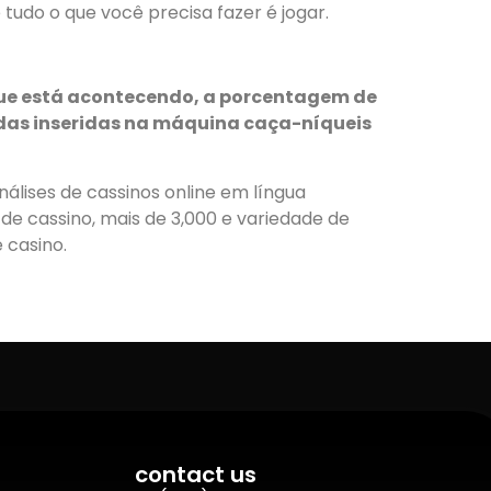
tudo o que você precisa fazer é jogar.
 que está acontecendo, a porcentagem de
das inseridas na máquina caça-níqueis
álises de cassinos online em língua
e cassino, mais de 3,000 e variedade de
 casino.
contact us