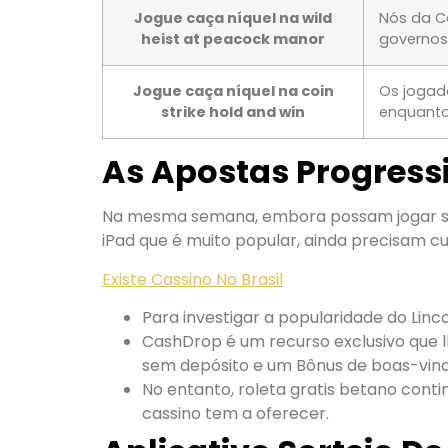
Jogue caça níquel na wild
Nós da C
heist at peacock manor
governos 
Jogue caça níquel na coin
Os jogado
strike hold and win
enquanto
As Apostas Progress
Na mesma semana, embora possam jogar sem 
iPad que é muito popular, ainda precisam c
Existe Cassino No Brasil
Para investigar a popularidade do Linc
CashDrop é um recurso exclusivo que 
sem depósito e um Bônus de boas-vind
No entanto, roleta gratis betano conti
cassino tem a oferecer.