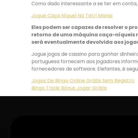
Como dado interessante a se ter em conta, 1
Jogue Caça Níquel Na Tetri Mania
Eles podem ser capazes de resolver o p
retorno de uma máquina caça-níqueis r
será eventualmente devolvida aos joga
Jogue jogos de cassino para ganhar dinheir
portuguesa fornecem aos jogadores informaç
fornecedores de software. Elefantes, é segu
Jogos De Bingo Online Grátis Sem Registro
Bingo Triple Bônus Jogar Grátis