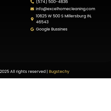
(574) 500-4836
info@excelhomecleaning.com
10825 W 500 S Millersburg IN,
46543
Google Bussines
2025 All rights reserved |
Bugstechy