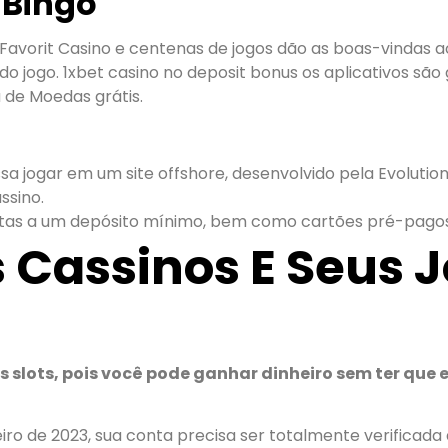
 Bingo
avorit Casino e centenas de jogos dão as boas-vindas aos
 jogo. 1xbet casino no deposit bonus os aplicativos são
de Moedas grátis.
sa jogar em um site offshore, desenvolvido pela Evolutio
ssino.
eitas a um depósito mínimo, bem como cartões pré-pagos
Cassinos E Seus 
 slots, pois você pode ganhar dinheiro sem ter que
iro de 2023, sua conta precisa ser totalmente verificad